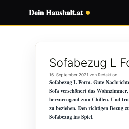
Dein Haushalt.at
Springe
zum
Inhalt
Sofabezug L F
16. September 2021
von
Redaktion
Sofabezug L Form. Gute Nachrichten
Sofa verschönert das Wohnzimmer, i
hervorragend zum Chillen. Und trot
zu beziehen. Den richtigen Bezug z
Sofabezug ins Spiel.